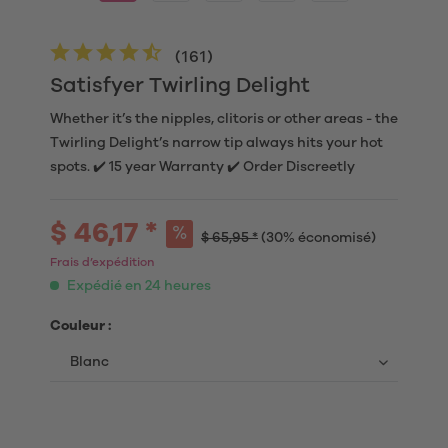
(
161
)
Satisfyer Twirling Delight
Whether it’s the nipples, clitoris or other areas - the
Twirling Delight’s narrow tip always hits your hot
spots. ✔️ 15 year Warranty ✔️ Order Discreetly
$ 46,17 *
$ 65,95 *
(30% économisé)
Frais d’expédition
Expédié en 24 heures
Couleur :