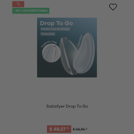
-30% ON EVERYTHING
Satisfyer Drop To Go
$ 48,27 *
$ 68,95 *