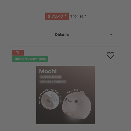
$ 73,47 *
$ 104,95 *
Détails
-30% ON EVERYTHING