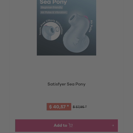
Satisfyer Sea Pony
$ 40,57 *
$ 57,95 *
Add to