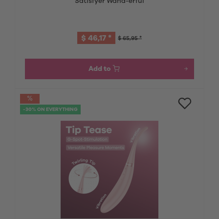
Satisfyer Wand-erful
$ 46,17 *
$ 65,95 *
Add to
-30% ON EVERYTHING