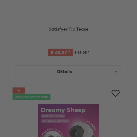
Satisfyer Tip Tease
$ 48,27 *
$ 68,95 *
Détails
-30% ON EVERYTHING