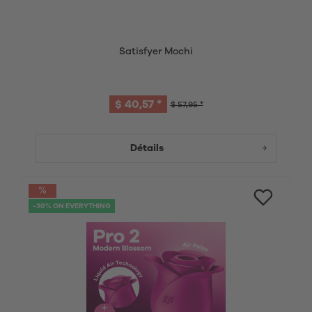
Satisfyer Mochi
$ 40,57 *
$ 57,95 *
Détails
-30% ON EVERYTHING