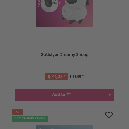
Satisfyer Dreamy Sheep
$ 41,27 *
$ 58,95 *
Add to
-30% ON EVERYTHING