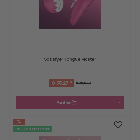
Satisfyer Tongue Master
$ 55,27 *
$ 78,95 *
Add to
-30% ON EVERYTHING