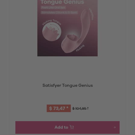
Satisfyer Tongue Genius
$ 73,47 *
$ 104,95 *
Add to