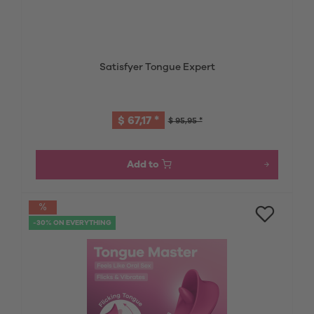
Satisfyer Tongue Expert
$ 67,17 *
$ 95,95 *
Add to
-30% ON EVERYTHING