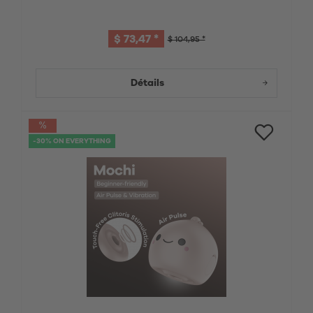
$ 73,47 *
$ 104,95 *
Détails
-30% ON EVERYTHING