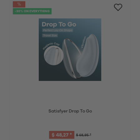
-30% ON EVERYTHING
Satisfyer Drop To Go
$ 48,27 *
$ 68,95 *