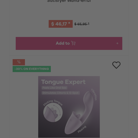
Satisfyer Wand-erful
$ 46,17 *
$ 65,95 *
Add to
-30% ON EVERYTHING