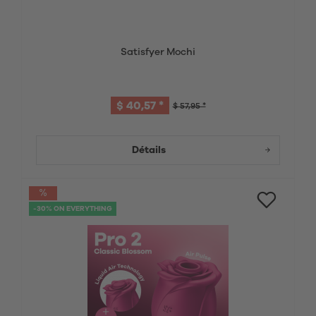
Satisfyer Mochi
$ 40,57 *
$ 57,95 *
Détails
-30% ON EVERYTHING