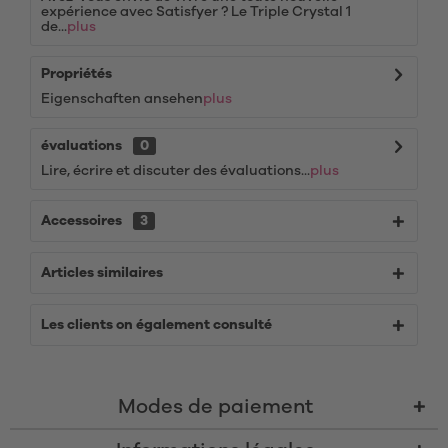
expérience avec Satisfyer ? Le Triple Crystal 1
de...
plus
Propriétés
Eigenschaften ansehen
plus
évaluations
0
Lire, écrire et discuter des évaluations...
plus
Accessoires
3
Articles similaires
Les clients on également consulté
Modes de paiement