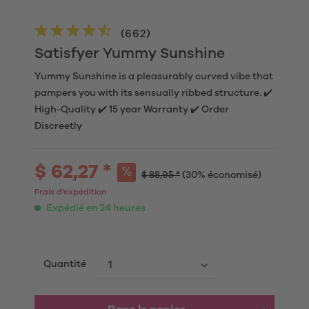
(
662
)
Satisfyer Yummy Sunshine
Yummy Sunshine is a pleasurably curved vibe that
pampers you with its sensually ribbed structure. ✔️
High-Quality ✔️ 15 year Warranty ✔️ Order
Discreetly
$ 62,27 *
$ 88,95 *
(30% économisé)
Frais d’expédition
Expédié en 24 heures
Quantité