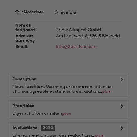
Mémoriser
évaluer
Nom du
fabricant:
Triple A Import GmbH
Adresse:
Am Lenkwerk 3, 33615 Bielefeld,
Germany
Email:
info@Satisfyer.com
Description
Notre lubrifiant Warming crée une sensation de
chaleur agréable et stimule la circulation...
plus
Propriétés
Eigenschaften ansehen
plus
évaluations
2089
Lire, écrire et discuter des évaluations...
plus